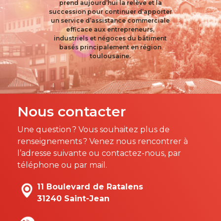
prend aujourd’hui la relève et la
succession pour continuer d’apporter
un service d’assistance commerciale
efficace aux entrepreneurs,
industriels et négoces du bâtiment
basés principalement en région
toulousaine.
Nous contacter
Une question ? Vous souhaitez plus de
renseignements ? Venez nous rencontrer à
l’adresse suivante ou contactez-nous, par
téléphone ou par mail.
11 Boulevard de Ratalens
31240 Saint-Jean